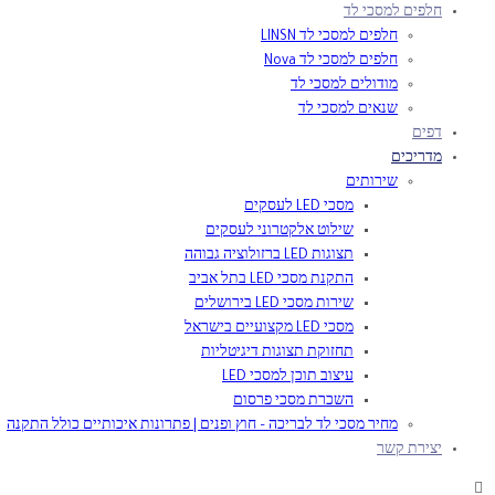
חלפים למסכי לד
חלפים למסכי לד LINSN
חלפים למסכי לד Nova
מודולים למסכי לד
שנאים למסכי לד
דפים
מדריכים
שירותים
מסכי LED לעסקים
שילוט אלקטרוני לעסקים
תצוגות LED ברזולוציה גבוהה
התקנת מסכי LED בתל אביב
שירות מסכי LED בירושלים
מסכי LED מקצועיים בישראל
תחזוקת תצוגות דיגיטליות
עיצוב תוכן למסכי LED
השכרת מסכי פרסום
מחיר מסכי לד לבריכה – חוץ ופנים | פתרונות איכותיים כולל התקנה
יצירת קשר