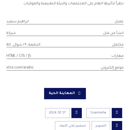
نظراً لتأثيرها الهام على المجتمعات والبيئة الطبيعية والموازنات
عميل
ابراهيم سعيد
انشأ من قبل
شركة
مكتمل
الجمعة، ٢٩ شوال، ١٤٤١
مهارات
HTML / CSS / JS
موقع إلكتروني
xtra.com/arabic
المعاينة الحية
Ssiamioha
יוני 10, 2024
التصوير
تصميم ثلاثي الأبعاد